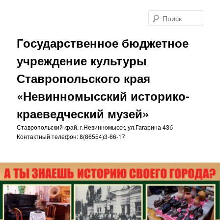
Перейти
к
Поис
основному
содержимому
Государственное бюджетное
учреждение культуры
Ставропольского края
«Невинномысский историко-
краеведческий музей»
Ставропольский край, г.Невинномысск, ул.Гагарина 43б
Контактный телефон: 8(86554)3-66-17