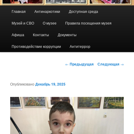
Главное
Главная
Антинаркотики
Доступная среда
меню
Музей и СВО
О музее
Правила посещения музея
Афиша
Контакты
Документы
Противодействие коррупции
Антитеррор
Навигация
←
Предыдущая
Следующая
→
по
записям
Опубликовано
Декабрь 19, 2025