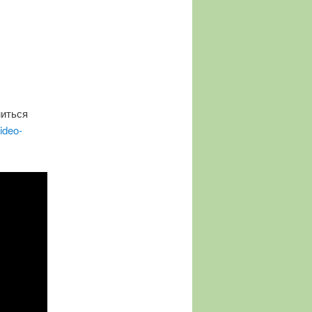
миться
video-