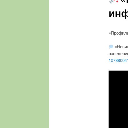
инф
«Профила
«Невин
населени
10788004