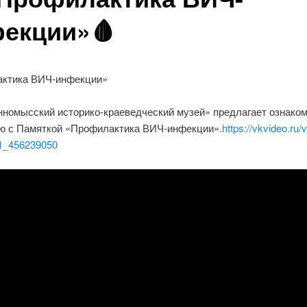
екции»🩸
ктика ВИЧ-инфекции»
номысский историко-краеведческий музей» предлагает ознако
ю с Памяткой «Профилактика ВИЧ-инфекции».
https://vkvideo.ru/
1_456239050