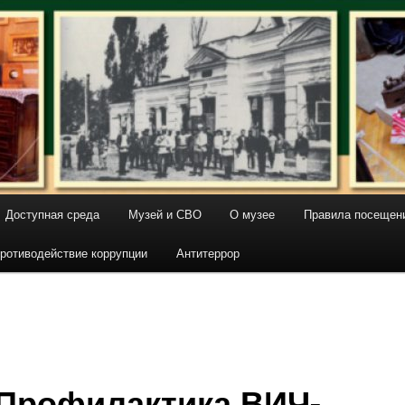
Доступная среда
Музей и СВО
О музее
Правила посещен
ротиводействие коррупции
Антитеррор
Профилактика ВИЧ-