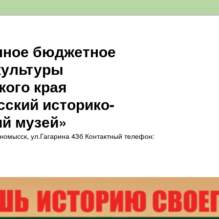
нное бюджетное
культуры
кого края
ский историко-
ий музей»
нномысск, ул.Гагарина 43б Контактный телефон: