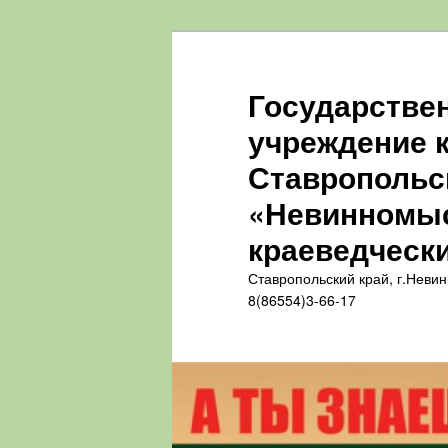
Перейти
к
основному
Государстве
содержимому
учреждение 
Ставропольс
«Невинномыс
краеведческ
Ставропольский край, г.Неви
8(86554)3-66-17