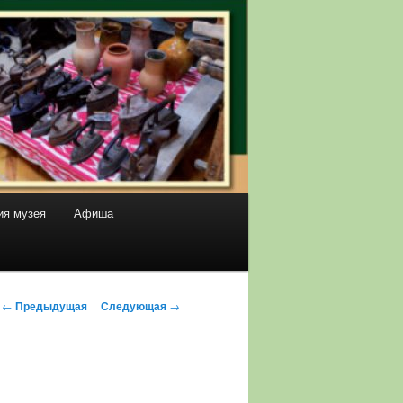
ия музея
Афиша
Навигация
←
Предыдущая
Следующая
→
по
записям